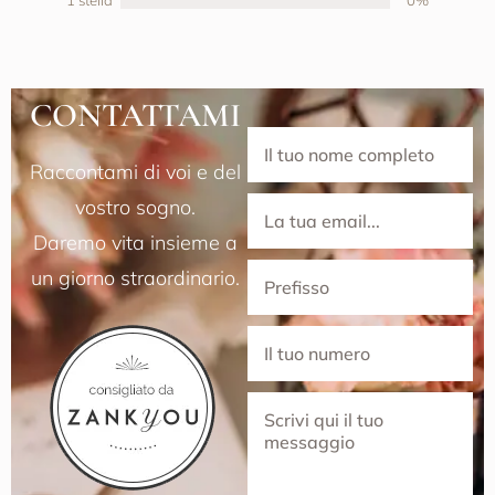
1 stella
0%
CONTATTAMI
Raccontami di voi e del
vostro sogno.
Daremo vita insieme a
un giorno straordinario.