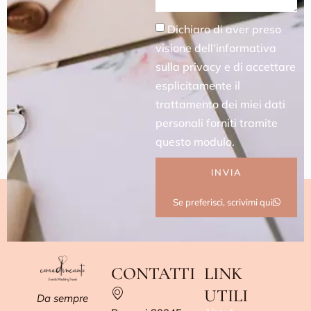
Dichiaro di aver preso
visione dell'informativa
sulla privacy e di accettare
esplicitamente il
trattamento dei miei dati
personali forniti tramite
questo modulo.
INVIA
Se preferisci, scrivimi qui
CONTATTI
LINK
UTILI
Da sempre